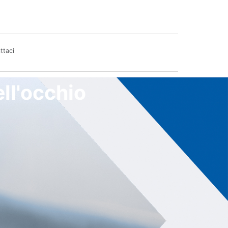
ttaci
ell'occhio