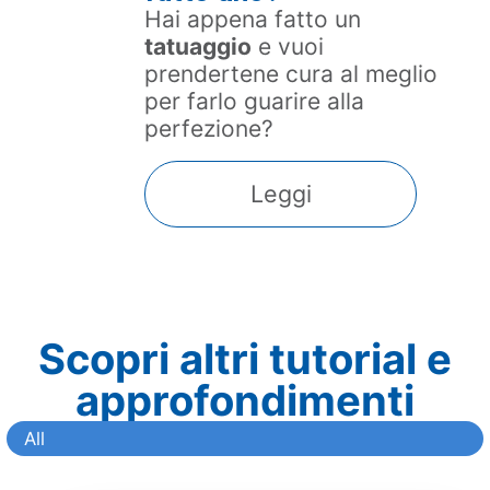
 lunghe
Hai appena fatto un
ità
tatuaggio
e vuoi
iche ai
prendertene cura al meglio
oblema
per farlo guarire alla
giusti
perfezione?
are il dolore
r
rigione.
e
Leggi
Scopri altri tutorial e
approfondimenti
All